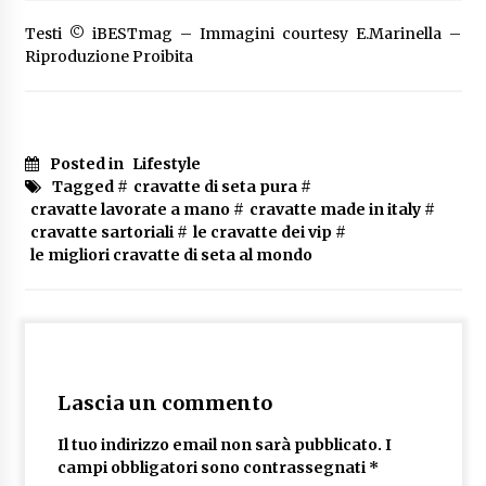
Testi © iBESTmag – Immagini courtesy E.Marinella –
Riproduzione Proibita
Posted in
Lifestyle
Tagged #
cravatte di seta pura
#
cravatte lavorate a mano
#
cravatte made in italy
#
cravatte sartoriali
#
le cravatte dei vip
#
le migliori cravatte di seta al mondo
Lascia un commento
Il tuo indirizzo email non sarà pubblicato.
I
campi obbligatori sono contrassegnati
*