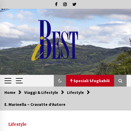
Skip
to
content
Speciali Sfogliabili
Home
Viaggi & Lifestyle
Lifestyle
Speciali Sfogliabili
E. Marinella – Cravatte d’Autore
Speciale – Tesori di Toscana
16/07/2019
Lifestyle