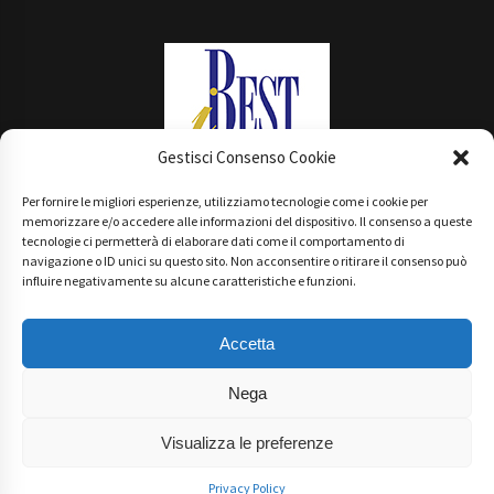
Gestisci Consenso Cookie
Per fornire le migliori esperienze, utilizziamo tecnologie come i cookie per
Main Partner
memorizzare e/o accedere alle informazioni del dispositivo. Il consenso a queste
tecnologie ci permetterà di elaborare dati come il comportamento di
navigazione o ID unici su questo sito. Non acconsentire o ritirare il consenso può
influire negativamente su alcune caratteristiche e funzioni.
Accetta
Nega
Visualizza le preferenze
Copyright iBESTmag - All right reserved Theme: Default Mag by
ThemeInWP
Privacy Policy