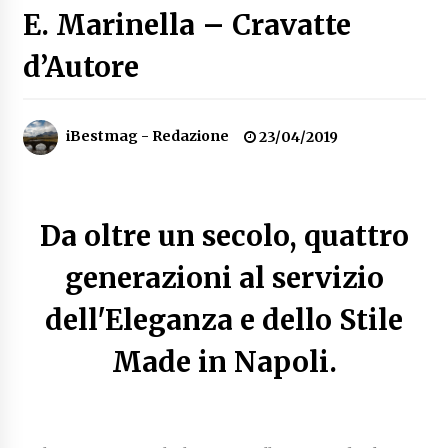
E. Marinella – Cravatte
Speciale – Cinque Risi Italiani Top
04/03/2019
d’Autore
Speciale Vini Rosè Italiani
iBestmag - Redazione
23/04/2019
31/07/2018
Da oltre un secolo, quattro
generazioni al servizio
dell'Eleganza e dello Stile
Made in Napoli.