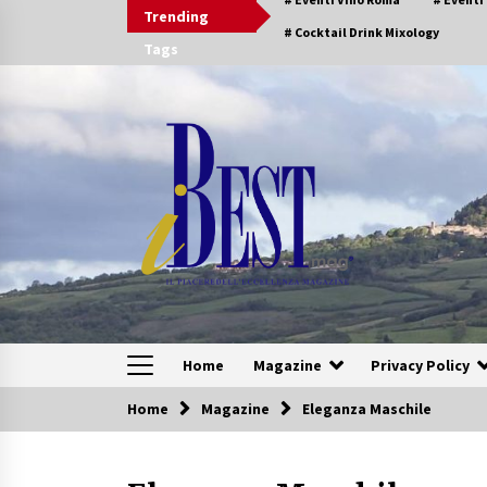
Skip
Trending
to
# Cocktail Drink Mixology
Tags
content
Home
Magazine
Privacy Policy
Home
Magazine
Eleganza Maschile
Speciali Sfogliabili
Speciale – Tesori di Toscana