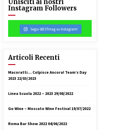
Unisciti ai nostri
Instagram Followers
31/07/2018
Segui iBESTmag su Instagram!
Articoli Recenti
Macoratti… Colpisce Ancora! Team’s Day
2023
22/03/2023
Linea Scuola 2022 – 2023
29/08/2022
Go Wine – Moscato Wine Festival
19/07/2022
Roma Bar Show 2022
04/06/2022