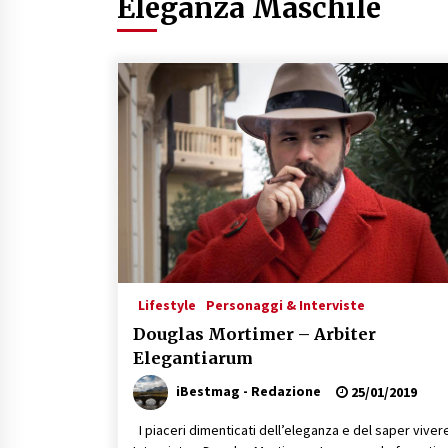
Eleganza Maschile
16/07/2019
Lifestyle
Personaggi & Interviste
Douglas Mortimer – Arbiter
Elegantiarum
iBestmag - Redazione
25/01/2019
I piaceri dimenticati dell’eleganza e del saper viver