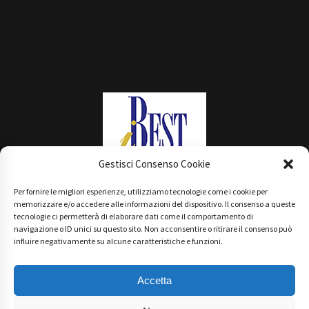
Gestisci Consenso Cookie
Per fornire le migliori esperienze, utilizziamo tecnologie come i cookie per
Main Partner
memorizzare e/o accedere alle informazioni del dispositivo. Il consenso a queste
tecnologie ci permetterà di elaborare dati come il comportamento di
navigazione o ID unici su questo sito. Non acconsentire o ritirare il consenso può
influire negativamente su alcune caratteristiche e funzioni.
Accetta