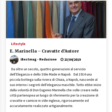
Speciale – Cinque Risi Italiani Top
04/03/2019
Speciale Vini Rosè Italiani
31/07/2018
Lifestyle
E. Marinella – Cravatte d’Autore
iBestmag - Redazione
23/04/2019
Da oltre un secolo, quattro generazioni al servizio
dell’Eleganza e dello Stile Made in Napoli. Dal 1914 una
piccola bottega sulla riviera di Chiaia, a Napoli, nasconde al
suo interno i segreti dell’eleganza maschile. Tutto ebbe inizio
dalla volontà di Don Eugenio Marinella che volle creare nella
città partenopea un luogo di riferimento per la creazione di
cravatte e camicie in stile inglese, rigorosamente ed
accuratamente realizzate artigianalmente.