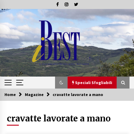
Skip
to
content
Speciali Sfogliabili
Home
Magazine
cravatte lavorate a mano
Speciali Sfogliabili
cravatte lavorate a mano
Speciale – Tesori di Toscana
16/07/2019