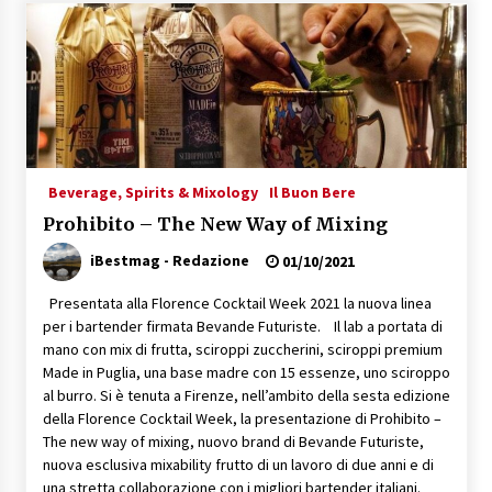
Speciale – Cinque Risi Italiani Top
04/03/2019
Speciale Vini Rosè Italiani
31/07/2018
Beverage, Spirits & Mixology
Il Buon Bere
Prohibito – The New Way of Mixing
iBestmag - Redazione
01/10/2021
Presentata alla Florence Cocktail Week 2021 la nuova linea
per i bartender firmata Bevande Futuriste. Il lab a portata di
mano con mix di frutta, sciroppi zuccherini, sciroppi premium
Made in Puglia, una base madre con 15 essenze, uno sciroppo
al burro. Si è tenuta a Firenze, nell’ambito della sesta edizione
della Florence Cocktail Week, la presentazione di Prohibito –
The new way of mixing, nuovo brand di Bevande Futuriste,
nuova esclusiva mixability frutto di un lavoro di due anni e di
una stretta collaborazione con i migliori bartender italiani.