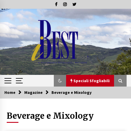
Skip
to
content
Speciali Sfogliabili
Home
Magazine
Beverage e Mixology
Speciali Sfogliabili
Beverage e Mixology
Speciale – Tesori di Toscana
16/07/2019