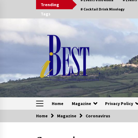
Skip
Trending
to
# Cocktail Drink Mixology
Tags
content
Home
Magazine
Privacy Policy
Home
Magazine
Coronavirus
Speciali Sfogliabili
Speciale – Tesori di Toscana