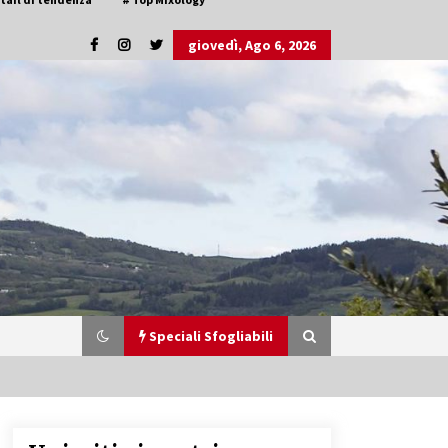
giovedì, Ago 6, 2026
Speciali Sfogliabili
Speciale Vini Rosè Italiani