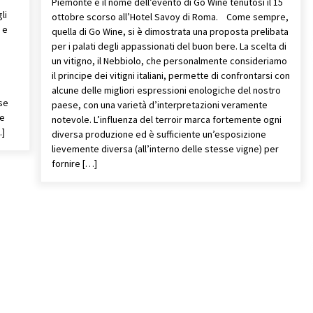
Piemonte è il nome dell’evento di Go Wine tenutosi il 15
li
ottobre scorso all’Hotel Savoy di Roma. Come sempre,
 e
quella di Go Wine, si è dimostrata una proposta prelibata
a
per i palati degli appassionati del buon bere. La scelta di
un vitigno, il Nebbiolo, che personalmente consideriamo
il principe dei vitigni italiani, permette di confrontarsi con
alcune delle migliori espressioni enologiche del nostro
se
paese, con una varietà d’interpretazioni veramente
ne
notevole. L’influenza del terroir marca fortemente ogni
…]
diversa produzione ed è sufficiente un’esposizione
lievemente diversa (all’interno delle stesse vigne) per
fornire […]