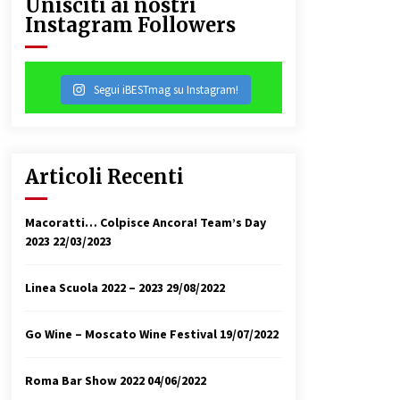
Unisciti ai nostri
Instagram Followers
31/07/2018
Segui iBESTmag su Instagram!
Articoli Recenti
Macoratti… Colpisce Ancora! Team’s Day
2023
22/03/2023
Linea Scuola 2022 – 2023
29/08/2022
Go Wine – Moscato Wine Festival
19/07/2022
Roma Bar Show 2022
04/06/2022