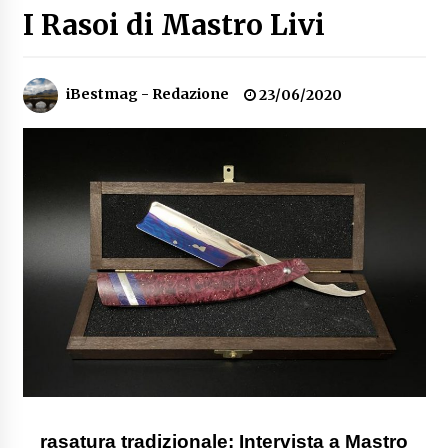
I Rasoi di Mastro Livi
Speciale – Cinque Risi Italiani Top
04/03/2019
iBestmag - Redazione
23/06/2020
Speciale Vini Rosè Italiani
31/07/2018
rasatura tradizionale
: Intervista a Mastro