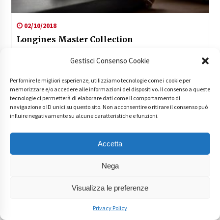
02/10/2018
Longines Master Collection
Gestisci Consenso Cookie
Unisciti ai nostri Instagram
Per fornire le migliori esperienze, utilizziamo tecnologie come i cookie per
Followers
memorizzare e/o accedere alle informazioni del dispositivo. Il consenso a queste
tecnologie ci permetterà di elaborare dati come il comportamento di
navigazione o ID unici su questo sito. Non acconsentire o ritirare il consenso può
influire negativamente su alcune caratteristiche e funzioni.
Segui iBESTmag su Instagram!
Accetta
Nega
Articoli Recenti
Visualizza le preferenze
Macoratti… Colpisce Ancora! Team’s Day 2023
22/03/2023
Privacy Policy