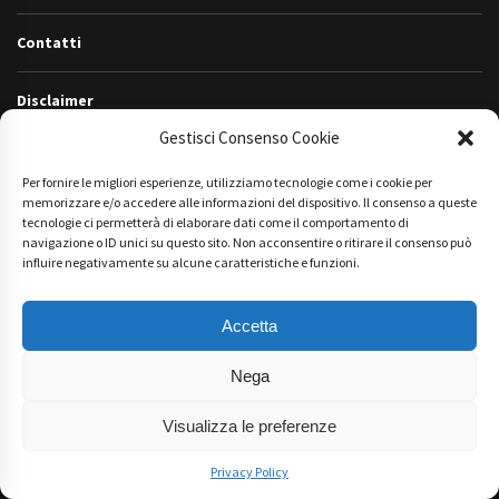
Contatti
Disclaimer
Gestisci Consenso Cookie
Privacy Policy
Per fornire le migliori esperienze, utilizziamo tecnologie come i cookie per
memorizzare e/o accedere alle informazioni del dispositivo. Il consenso a queste
Friend Sites
tecnologie ci permetterà di elaborare dati come il comportamento di
navigazione o ID unici su questo sito. Non acconsentire o ritirare il consenso può
influire negativamente su alcune caratteristiche e funzioni.
Sitemap
Accetta
Tutti gli Articoli
Nega
Tutti
gli
Visualizza le preferenze
Articoli
Privacy Policy