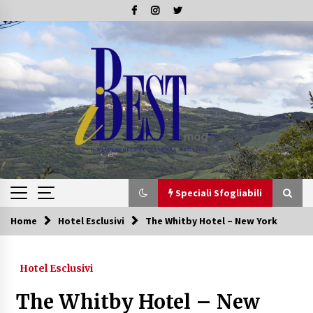
Skip
to
content
Speciali Sfogliabili
Home
Hotel Esclusivi
The Whitby Hotel – New York
Speciali Sfogliabili
Hotel Esclusivi
Speciale – Tesori di Toscana
16/07/2019
The Whitby Hotel – New