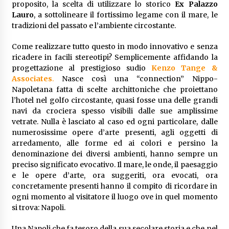
proposito, la scelta di utilizzare lo storico
Ex Palazzo
Lauro
, a sottolineare il fortissimo legame con il mare, le
tradizioni del passato e l’ambiente circostante.
Come realizzare tutto questo in modo innovativo e senza
ricadere in facili stereotipi? Semplicemente affidando la
progettazione al prestigioso sudio
Kenzo Tange
&
Associates
.
Nasce così una “connection” Nippo-
Napoletana fatta di scelte archittoniche che proiettano
l’hotel nel golfo circostante, quasi fosse una delle grandi
navi da crociera spesso visibili dalle sue amplissime
vetrate. Nulla è lasciato al caso ed ogni particolare, dalle
numerosissime opere d’arte presenti, agli oggetti di
arredamento, alle forme ed ai colori e persino la
denominazione dei diversi ambienti, hanno sempre un
preciso significato evocativo. Il mare, le onde, il paesaggio
e le opere d’arte, ora suggeriti, ora evocati, ora
concretamente presenti hanno il compito di ricordare in
ogni momento al visitatore il luogo ove in quel momento
si trova: Napoli.
Una Napoli che fa tesoro della sua secolare storia e che nel