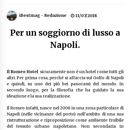
Speciale – Cinque Risi Italiani Top
iBestmag - Redazione
04/03/2019
11/07/2018
Per un soggiorno di lusso a
Speciale Vini Rosè Italiani
31/07/2018
Napoli.
Il Romeo Hotel
sicuramente non è un hotel come tutti gli
altri. Per prima cosa, perché si affaccia sul Golfo di Napoli
e quindi, su uno dei più bei panorami del mondo. In
secondo luogo, per la filosofia che ha guidato la sua
ideazione e la sua realizzazione.
Il Romeo infatti, nasce nel 2008 in una zona particolare di
Napoli (nelle vicinanze del porto) nell’ambito di una sua
ristrutturazione e riproposizione come ambiente fruibile
del tessuto urbano napoletano. Non secondaria in