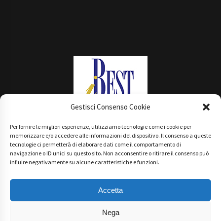
Gestisci Consenso Cookie
Per fornire le migliori esperienze, utilizziamo tecnologie come i cookie per
Main Partner
memorizzare e/o accedere alle informazioni del dispositivo. Il consenso a queste
tecnologie ci permetterà di elaborare dati come il comportamento di
navigazione o ID unici su questo sito. Non acconsentire o ritirare il consenso può
influire negativamente su alcune caratteristiche e funzioni.
Accetta
Nega