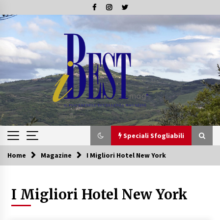
Skip
to
content
Speciali Sfogliabili
Home
Magazine
I Migliori Hotel New York
Speciali Sfogliabili
I Migliori Hotel New York
Speciale – Tesori di Toscana
16/07/2019