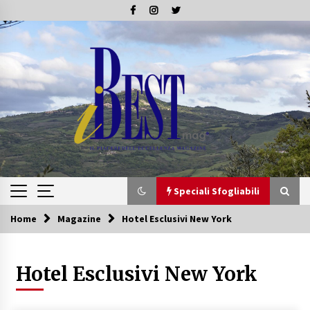
Skip
to
content
Speciali Sfogliabili
Home
Magazine
Hotel Esclusivi New York
Speciali Sfogliabili
Hotel Esclusivi New York
Speciale – Tesori di Toscana
16/07/2019