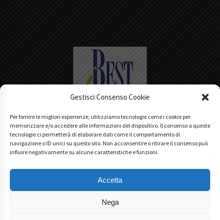
Gestisci Consenso Cookie
Per fornire le migliori esperienze, utilizziamo tecnologie come i cookie per
Main Partner
memorizzare e/o accedere alle informazioni del dispositivo. Il consenso a queste
tecnologie ci permetterà di elaborare dati come il comportamento di
navigazione o ID unici su questo sito. Non acconsentire o ritirare il consenso può
influire negativamente su alcune caratteristiche e funzioni.
Accetta
Nega