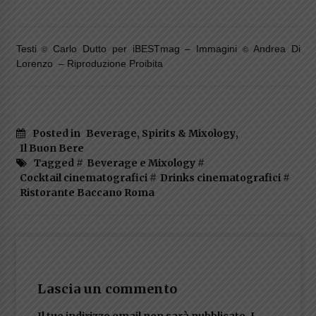
Testi
Carlo Dutto per iBESTmag – Immagini
Andrea Di
©
©
Lorenzo – Riproduzione Proibita
Posted in
Beverage, Spirits & Mixology
,
Il Buon Bere
Tagged #
Beverage e Mixology
#
Cocktail cinematografici
#
Drinks cinematografici
#
Ristorante Baccano Roma
Lascia un commento
Il tuo indirizzo email non sarà pubblicato.
I