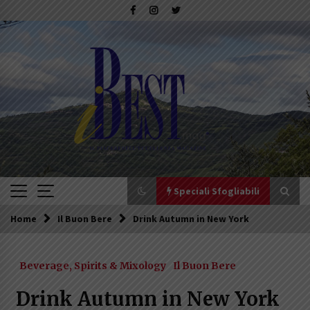
Skip
to
content
Speciali Sfogliabili
Home
Il Buon Bere
Drink Autumn in New York
Speciali Sfogliabili
Beverage, Spirits & Mixology
Il Buon Bere
Speciale – Tesori di Toscana
16/07/2019
Drink Autumn in New York