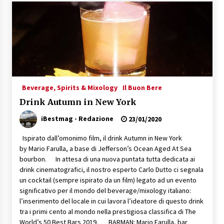
Speciale – Cinque Risi Italiani Top
04/03/2019
Speciale Vini Rosè Italiani
31/07/2018
Beverage, Spirits & Mixology
Il Buon Bere
Drink Autumn in New York
iBestmag - Redazione
23/01/2020
Ispirato dall’omonimo film, il drink Autumn in New York
by Mario Farulla, a base di Jefferson’s Ocean Aged At Sea
bourbon. In attesa di una nuova puntata tutta dedicata ai
drink cinematografici, il nostro esperto Carlo Dutto ci segnala
un cocktail (sempre ispirato da un film) legato ad un evento
significativo per il mondo del beverage/mixology italiano:
l’inserimento del locale in cui lavora l’ideatore di questo drink
tra i primi cento al mondo nella prestigiosa classifica di The
World’s 50 Best Bars 2019. BARMAN: Mario Farulla, bar