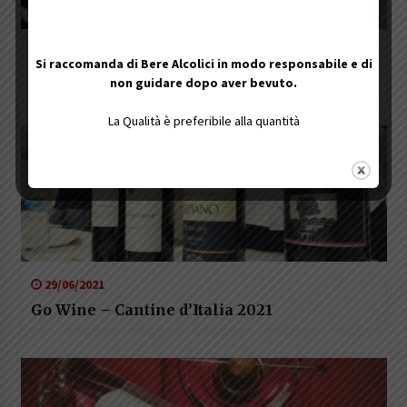
25/09/2019
Si raccomanda di Bere Alcolici in modo responsabile e di
Go Wine – Buono… Non lo conoscevo!
non guidare dopo aver bevuto.
La Qualità è preferibile alla quantità
29/06/2021
Go Wine – Cantine d’Italia 2021