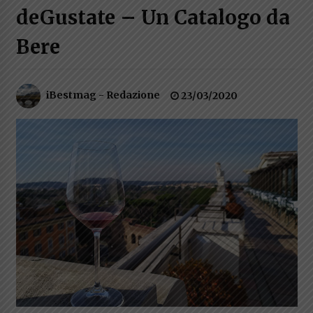
deGustate – Un Catalogo da
Speciale – Cinque Risi Italiani Top
04/03/2019
Bere
Speciale Vini Rosè Italiani
iBestmag - Redazione
23/03/2020
31/07/2018