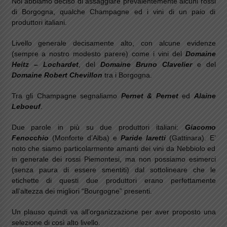
Noi abbiamo deciso di assaggiare prevalentemente alcuni rossi
di Borgogna, qualche Champagne ed i vini di un paio di
produttori italiani.
Livello generale decisamente alto, con alcune evidenze
(sempre a nostro modesto parere) come i vini del
Domaine
Heitz – Lochardet
, del
Domaine Bruno Clavelier
e del
Domaine Robert Chevillon
tra i Borgogna.
Tra gli Champagne segnaliamo
Pernet & Pernet
ed
Alaine
Leboeuf
.
Due parole in più su due produttori italiani:
Giacomo
Fenocchio
(Monforte d’Alba) e
Paride Iaretti
(Gattinara). E’
noto che siamo particolarmente amanti dei vini da Nebbiolo ed
in generale dei rossi Piemontesi, ma non possiamo esimerci
(senza paura di essere smentiti) dal sottolineare che le
etichette di questi due produttori erano perfettamente
all’altezza dei migliori “Bourgogne” presenti.
Un plauso quindi va all’organizzazione per aver proposto una
selezione di così alto livello.