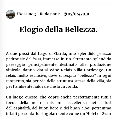
Speciale – Cinque Risi Italiani Top
iBestmag - Redazione
04/03/2019
09/06/2018
Elogio della Bellezza.
Speciale Vini Rosè Italiani
31/07/2018
A due passi dal Lago di Garda,
uno splendido palazzo
padronale del ‘500, immerso in un altrettanto splendido
paesaggio principalmente destinato alla produzione
vinicola, danno vita al
Wine Relais Villa Cordevigo
. Un
relais molto esclusivo, dove si respira “bellezza” in ogni
momento, sia per via della struttura stessa della villa, sia
per l’ambiente naturale che la circonda.
Un luogo questo, che copre anche perfettamente tutti i
focus della nostra mission: l’eccellenza nei settori
dell’ospitalità, del buon bere e del buon cibo: potremmo
infatti presentarlo singolarmente come un Hotel di Gran