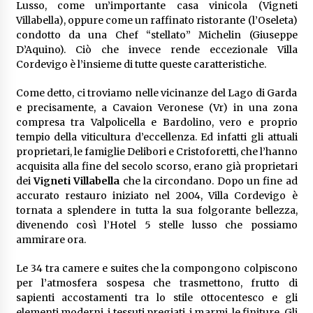
Lusso, come un’importante casa vinicola (Vigneti
Villabella), oppure come un raffinato ristorante (l’Oseleta)
condotto da una Chef “stellato” Michelin (Giuseppe
D’Aquino). Ciò che invece rende eccezionale Villa
Cordevigo è l’insieme di tutte queste caratteristiche.
Come detto, ci troviamo nelle vicinanze del Lago di Garda
e precisamente, a Cavaion Veronese (Vr) in una zona
compresa tra Valpolicella e Bardolino, vero e proprio
tempio della viticultura d’eccellenza. Ed infatti gli attuali
proprietari, le famiglie Delibori e Cristoforetti, che l’hanno
acquisita alla fine del secolo scorso, erano già proprietari
dei
Vigneti Villabella
che la circondano. Dopo un fine ad
accurato restauro iniziato nel 2004, Villa Cordevigo è
tornata a splendere in tutta la sua folgorante bellezza,
divenendo così l’Hotel 5 stelle lusso che possiamo
ammirare ora.
Le 34 tra camere e suites che la compongono colpiscono
per l’atmosfera sospesa che trasmettono, frutto di
sapienti accostamenti tra lo stile ottocentesco e gli
elementi moderni, i tessuti pregiati, i marmi, le finiture. Gli