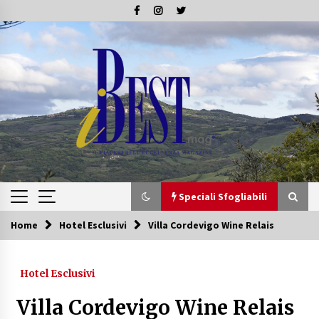
Skip
to
content
Speciali Sfogliabili
Home
Hotel Esclusivi
Villa Cordevigo Wine Relais
Speciali Sfogliabili
Hotel Esclusivi
Speciale – Tesori di Toscana
16/07/2019
Villa Cordevigo Wine Relais