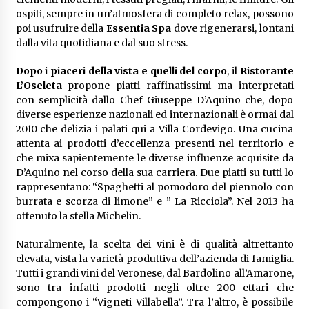
ospiti, sempre in un’atmosfera di completo relax, possono
poi usufruire della
Essentia Spa
dove rigenerarsi, lontani
dalla vita quotidiana e dal suo stress.
Dopo i piaceri della vista e quelli del corpo
, il
Ristorante
L’Oseleta
propone piatti raffinatissimi ma interpretati
con semplicità dallo Chef Giuseppe D’Aquino che, dopo
diverse esperienze nazionali ed internazionali è ormai dal
2010 che delizia i palati qui a Villa Cordevigo. Una cucina
attenta ai prodotti d’eccellenza presenti nel territorio e
che mixa sapientemente le diverse influenze acquisite da
D’Aquino nel corso della sua carriera. Due piatti su tutti lo
rappresentano: “Spaghetti al pomodoro del piennolo con
burrata e scorza di limone” e ” La Ricciola”. Nel 2013 ha
ottenuto la stella Michelin.
Naturalmente, la scelta dei vini è di qualità altrettanto
elevata, vista la varietà produttiva dell’azienda di famiglia.
Tutti i grandi vini del Veronese, dal Bardolino all’Amarone,
sono tra infatti prodotti negli oltre 200 ettari che
compongono i “Vigneti Villabella”. Tra l’altro, è possibile