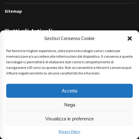
Sitemap
Tutti gli Articoli
Gestisci Consenso Cookie
Tutti
Per fornire le migliori esperienze, utilizziamo tecnologie come i cookie per
gli
memorizzare e/o accedere alle informazioni del dispositivo. Il consenso a queste
Articoli
tecnologie ci permetterà di elaborare dati come il comportamento di
navigazione o ID unici su questo sito. Non acconsentire o ritirare il consenso può
influire negativamente su alcune caratteristiche e funzioni.
Accetta
Nega
Technical Partner
Visualizza le preferenze
Privacy Policy