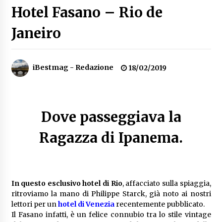
Hotel Fasano – Rio de
Speciale – Cinque Risi Italiani Top
04/03/2019
Janeiro
Speciale Vini Rosè Italiani
iBestmag - Redazione
18/02/2019
31/07/2018
Dove passeggiava la
Ragazza di Ipanema.
In questo esclusivo hotel di Rio
, affacciato sulla spiaggia,
ritroviamo la mano di Philippe Starck, già noto ai nostri
lettori per un
hotel di Venezia
recentemente pubblicato.
Il Fasano infatti, è un felice connubio tra lo stile vintage