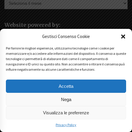
Archivi
Website powered by:
Gestisci Consenso Cookie
Per fornire le migliori esperienze, utilizziamo tecnologie come i cookie per
memorizzare e/o accedere alle informazioni del dispositivo. Il consenso a queste
Articoli recenti
tecnologie ci permetterà di elaborare dati come il comportamento di
navigazione o ID unici su questo sito. Non acconsentire o ritirare il consenso può
influire negativamente su alcune caratteristiche e funzioni.
Macoratti… Colpisce Ancora! Team’s Day 2023
22/03/2023
Accetta
Linea Scuola 2022 – 2023
29/08/2022
Nega
Go Wine – Moscato Wine Festival
19/07/2022
Visualizza le preferenze
Roma Bar Show 2022
04/06/2022
Privacy Policy