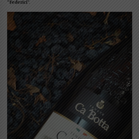
“
Federici
“.