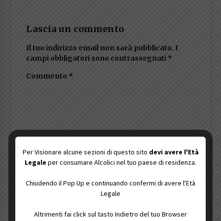
Lascia un commento
Il tuo indirizzo email non sarà pubblicato.
I
campi obbligatori sono contrassegnati
*
Commento
*
Per Visionare alcune sezioni di questo sito
devi avere l'Età
Legale
per consumare Alcolici nel tuo paese di residenza.
Chiudendo il Pop Up e continuando confermi di avere l'Età
Legale
Inserisci il Totale 275 + 1
Altrimenti fai click sul tasto Indietro del tuo Browser