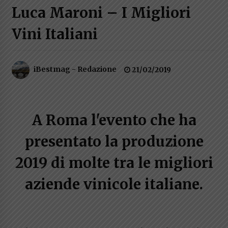
Luca Maroni – I Migliori
Speciale – Cinque Risi Italiani Top
04/03/2019
Vini Italiani
Speciale Vini Rosè Italiani
iBestmag - Redazione
21/02/2019
31/07/2018
A Roma l'evento che ha
presentato la produzione
2019 di molte tra le migliori
aziende vinicole italiane.