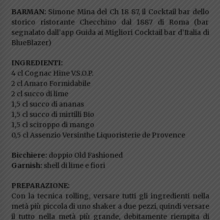
BARMAN:
Simone Mina del Ch 18 87, il Cocktail bar dello
storico ristorante Checchino dal 1887 di Roma (bar
segnalato dall’app Guida ai Migliori Cocktail bar d’Italia di
BlueBlazer)
INGREDIENTI:
4 cl Cognac Hine V.S.O.P.
2 cl Amaro Formidabile
2 cl succo di lime
1,5 cl succo di ananas
1,5 cl succo di mirtilli Bio
1,5 cl sciroppo di mango
0,5 cl Assenzio Versinthe Liquoristerie de Provence
Bicchiere:
doppio Old Fashioned
Garnish:
shell di lime e fiori
PREPARAZIONE:
Con la tecnica rolling, versare tutti gli ingredienti nella
metà più piccola di uno shaker a due pezzi, quindi versare
il tutto nella metà più grande, debitamente riempita di