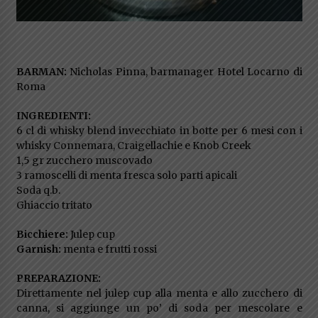
BARMAN:
Nicholas Pinna, barmanager Hotel Locarno di
Roma
INGREDIENTI:
6 cl di whisky blend invecchiato in botte per 6 mesi con i
whisky Connemara, Craigellachie e Knob Creek
1,5 gr zucchero muscovado
3 ramoscelli di menta fresca solo parti apicali
Soda q.b.
Ghiaccio tritato
Bicchiere:
Julep cup
Garnish:
menta e frutti rossi
PREPARAZIONE:
Direttamente nel julep cup alla menta e allo zucchero di
canna, si aggiunge un po’ di soda per mescolare e