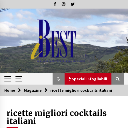
Skip
to
content
Speciali Sfogliabili
Home
Magazine
ricette migliori cocktails italiani
Speciali Sfogliabili
ricette migliori cocktails
Speciale – Tesori di Toscana
16/07/2019
italiani