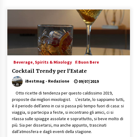
Speciale – Cinque Risi Italiani Top
04/03/2019
Speciale Vini Rosè Italiani
31/07/2018
Beverage, Spirits & Mixology
Il Buon Bere
Cocktail Trendy per l’Estate
iBestmag - Redazione
09/07/2019
Otto ricette di tendenza per questo caldissimo 2019,
proposte dai migliori mixologist. L’estate, lo sappiamo tutti,
è il periodo dell’anno in cui si passa più tempo fuori di casa: si
viaggia, si partecipa a feste, si incontrano gli amici, ci si
rilassa sulle spiagge assolate e soprattutto, si beve molto di
più. Sia per dissetarsi, ma anche appunto, trascinati
dall’atmosfera e dagli eventi della stagione.