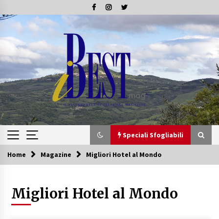
Skip
to
content
Speciali Sfogliabili
Home
Magazine
Migliori Hotel al Mondo
Speciali Sfogliabili
Migliori Hotel al Mondo
Speciale – Tesori di Toscana
16/07/2019