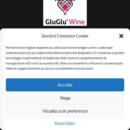
Technical Partner
Gestisci Consenso Cookie
Per fornire le migliori esperienze, utilizziamo tecnologie come i cookie per
memorizzare e/o accedere alle informazioni del dispositivo. Il consenso a queste
tecnologie ci permetterà di elaborare dati come il comportamento di
navigazione o ID unici su questo sito. Non acconsentire o ritirare il consenso può
influire negativamente su alcune caratteristiche e funzioni.
Accetta
Nega
Visualizza le preferenze
Privacy Policy
Main Partner