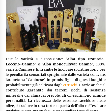
Due le varietà a disposizione:
“Alba tipo Frantoio-
Leccino-Canino”
e
“Alba monocultivar Canino”
, 100%
varietà Caninese. Entrambe le tipologie si distinguono per
le peculiarità sensoriali sprigionate dalle varietà coltivate,
l'autoctona “Caninese” in primis, figlia di questi luoghi e
probabilmente già coltivata dagli
etruschi
. Grazie anche al
contributo garantito dai terreni ricchi di sostanze
minerali e dal clima favorevole, gli oli esprimono grande
personalità. La ricchezza delle essenze racchiuse nelle
olive, si traduce in una forte capacità dell'olio nell'esaltare
qualsiasi piatto, ma anche… una semplice fetta di pane.