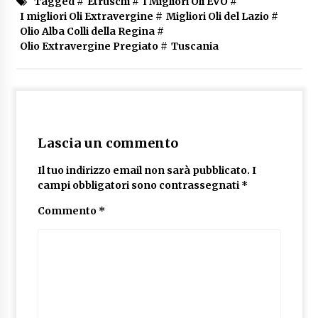
Tagged #
Etruschi
#
I Migliori Oli EVO
#
I migliori Oli Extravergine
#
Migliori Oli del Lazio
#
Olio Alba Colli della Regina
#
Olio Extravergine Pregiato
#
Tuscania
Lascia un commento
Il tuo indirizzo email non sarà pubblicato.
I
campi obbligatori sono contrassegnati
*
Commento
*