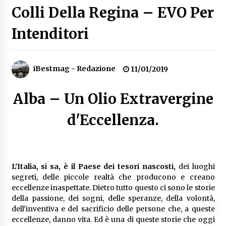
Colli Della Regina – EVO Per
Speciale – Cinque Risi Italiani Top
04/03/2019
Intenditori
Speciale Vini Rosè Italiani
iBestmag - Redazione
11/01/2019
31/07/2018
Alba – Un Olio Extravergine
d'Eccellenza.
L'Italia, si sa, è il Paese dei tesori nascosti,
dei luoghi
segreti, delle piccole realtà che producono e creano
eccellenze inaspettate. Dietro tutto questo ci sono le storie
della passione, dei sogni, delle speranze, della volontà,
dell'inventiva e del sacrificio delle persone che, a queste
eccellenze, danno vita. Ed è una di queste storie che oggi