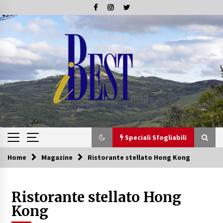
Skip
to
content
Speciali Sfogliabili
Home
Magazine
Ristorante stellato Hong Kong
Speciali Sfogliabili
Ristorante stellato Hong
Speciale – Tesori di Toscana
16/07/2019
Kong