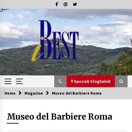
Skip
to
content
Speciali Sfogliabili
Home
Magazine
Museo del Barbiere Roma
Speciali Sfogliabili
Museo del Barbiere Roma
Speciale – Tesori di Toscana
16/07/2019