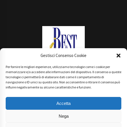
Gestisci Consenso Cookie
Per fornire le migliori esperienze, utilizziamo tecnologie come i cookie per
Main Partner
memorizzare e/o accedere alle informazioni del dispositivo. Il consenso a queste
tecnologie ci permetterà di elaborare dati come il comportamento di
navigazione o ID unici su questo sito. Non acconsentire o ritirare il consenso può
influire negativamente su alcune caratteristiche e funzioni.
Accetta
Nega