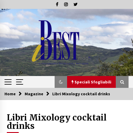
Skip
to
content
Speciali Sfogliabili
Home
Magazine
Libri Mixology cocktail drinks
Speciali Sfogliabili
Libri Mixology cocktail
Speciale – Tesori di Toscana
16/07/2019
drinks