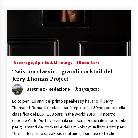
Speciale – Cinque Risi Italiani Top
04/03/2019
Speciale Vini Rosè Italiani
31/07/2018
Beverage, Spirits & Mixology
Il Buon Bere
Twist on classic: I grandi cocktail del
Jerry Thomas Project
iBestmag - Redazione
19/05/2020
Edito per i 10 anni del primo speakeasy italiano, il Jerry
Thomas di Roma, il cocktail bar “segreto” al 50mo posto nella
classifica dei BEST 100 bars in the world 2019. Il nostro
esperto Carlo Dutto ci segnala un’uscita editoriale imperdibile
per gli amanti dei cocktail e della mixology: un libro edito per i
10 anni del primo speakeasy italiano (il bar nascosto che