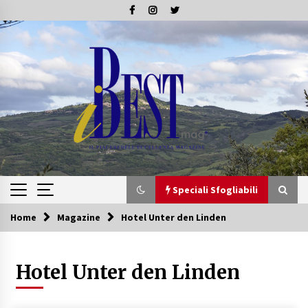
Skip
to
content
Speciali Sfogliabili
Home
Magazine
Hotel Unter den Linden
Speciali Sfogliabili
Hotel Unter den Linden
Speciale – Tesori di Toscana
16/07/2019