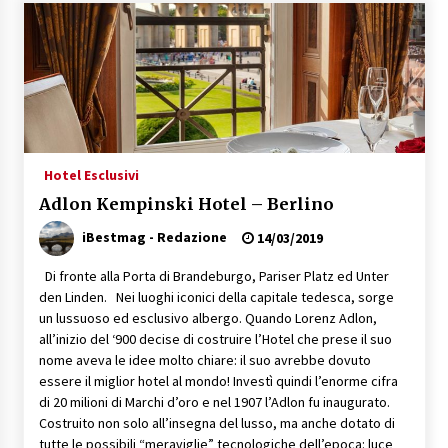
Speciale – Cinque Risi Italiani Top
04/03/2019
Speciale Vini Rosè Italiani
31/07/2018
Hotel Esclusivi
Adlon Kempinski Hotel – Berlino
iBestmag - Redazione
14/03/2019
Di fronte alla Porta di Brandeburgo, Pariser Platz ed Unter
den Linden. Nei luoghi iconici della capitale tedesca, sorge
un lussuoso ed esclusivo albergo. Quando Lorenz Adlon,
all’inizio del ‘900 decise di costruire l’Hotel che prese il suo
nome aveva le idee molto chiare: il suo avrebbe dovuto
essere il miglior hotel al mondo! Investì quindi l’enorme cifra
di 20 milioni di Marchi d’oro e nel 1907 l’Adlon fu inaugurato.
Costruito non solo all’insegna del lusso, ma anche dotato di
tutte le possibili “meraviglie” tecnologiche dell’epoca: luce