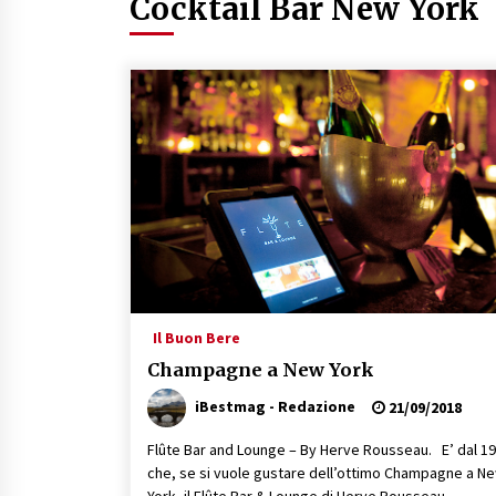
Cocktail Bar New York
16/07/2019
Il Buon Bere
Champagne a New York
iBestmag - Redazione
21/09/2018
Flûte Bar and Lounge – By Herve Rousseau. E’ dal 1
che, se si vuole gustare dell’ottimo Champagne a N
York, il Flûte Bar & Lounge di Herve Rousseau