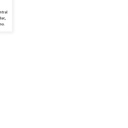
ntral
Bar,
mo.