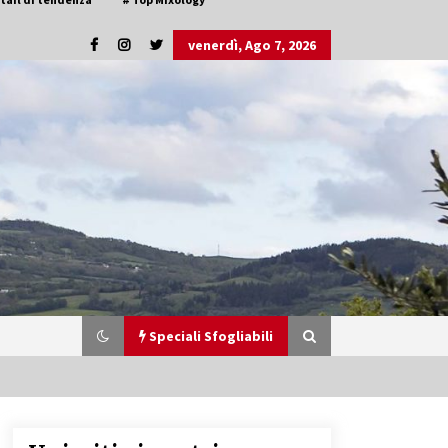
venerdì, Ago 7, 2026
Speciali Sfogliabili
Speciale Vini Rosè Italiani