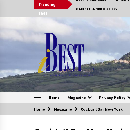
Skip
Trending
to
# Cocktail Drink Mixology
Tags
content
Home
Magazine
Privacy Policy
Home
Magazine
Cocktail Bar New York
Speciali Sfogliabili
Speciale – Tesori di Toscana