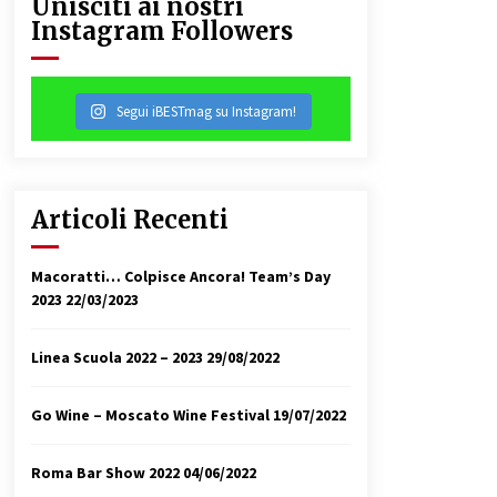
Unisciti ai nostri
Instagram Followers
31/07/2018
Segui iBESTmag su Instagram!
Articoli Recenti
Macoratti… Colpisce Ancora! Team’s Day
2023
22/03/2023
Linea Scuola 2022 – 2023
29/08/2022
Go Wine – Moscato Wine Festival
19/07/2022
Roma Bar Show 2022
04/06/2022