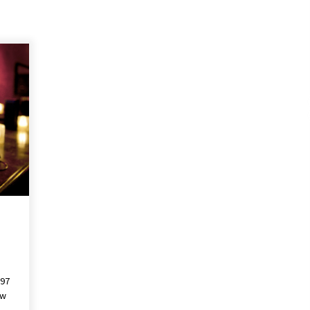
04/03/2019
997
ew