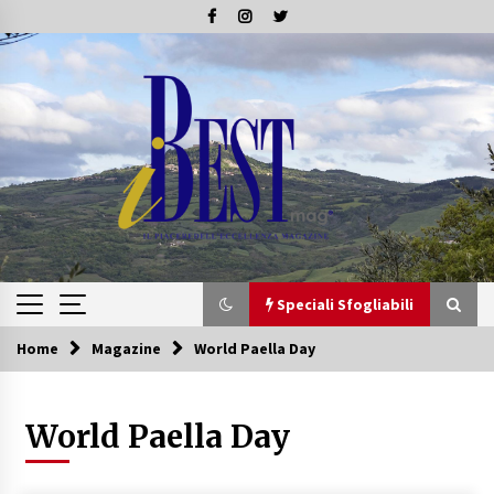
Skip
to
content
Speciali Sfogliabili
Home
Magazine
World Paella Day
Speciali Sfogliabili
World Paella Day
Speciale – Tesori di Toscana
16/07/2019