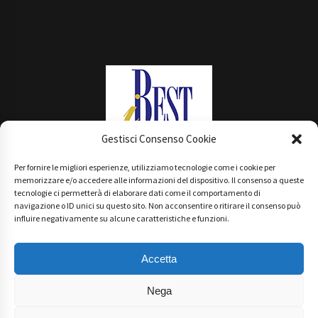
Gestisci Consenso Cookie
Per fornire le migliori esperienze, utilizziamo tecnologie come i cookie per
Main Partner
memorizzare e/o accedere alle informazioni del dispositivo. Il consenso a queste
tecnologie ci permetterà di elaborare dati come il comportamento di
navigazione o ID unici su questo sito. Non acconsentire o ritirare il consenso può
influire negativamente su alcune caratteristiche e funzioni.
Accetta
Nega