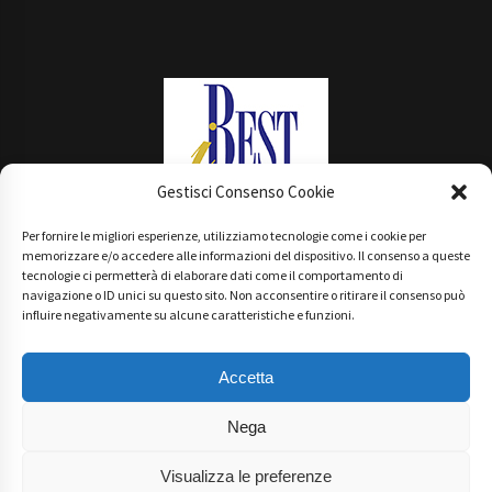
Gestisci Consenso Cookie
Per fornire le migliori esperienze, utilizziamo tecnologie come i cookie per
Main Partner
memorizzare e/o accedere alle informazioni del dispositivo. Il consenso a queste
tecnologie ci permetterà di elaborare dati come il comportamento di
navigazione o ID unici su questo sito. Non acconsentire o ritirare il consenso può
influire negativamente su alcune caratteristiche e funzioni.
Accetta
Nega
Visualizza le preferenze