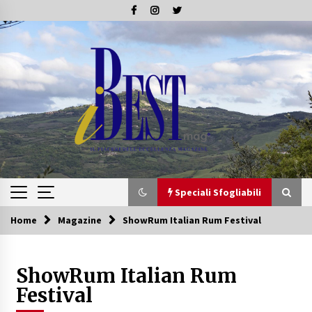
Skip
to
content
Speciali Sfogliabili
Home
Magazine
ShowRum Italian Rum Festival
Speciali Sfogliabili
ShowRum Italian Rum
Speciale – Tesori di Toscana
16/07/2019
Festival