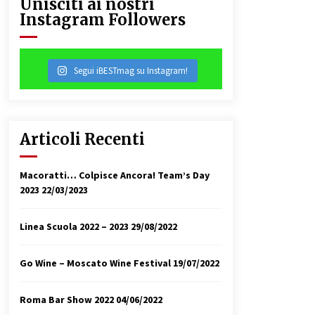
Unisciti ai nostri
Instagram Followers
31/07/2018
Segui iBESTmag su Instagram!
Articoli Recenti
Macoratti… Colpisce Ancora! Team’s Day
2023
22/03/2023
Linea Scuola 2022 – 2023
29/08/2022
Go Wine – Moscato Wine Festival
19/07/2022
Roma Bar Show 2022
04/06/2022