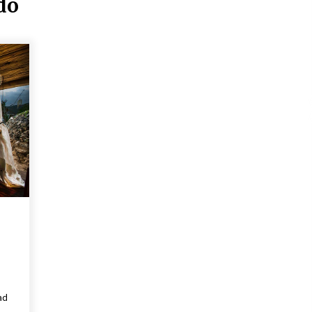
do
04/03/2019
ad