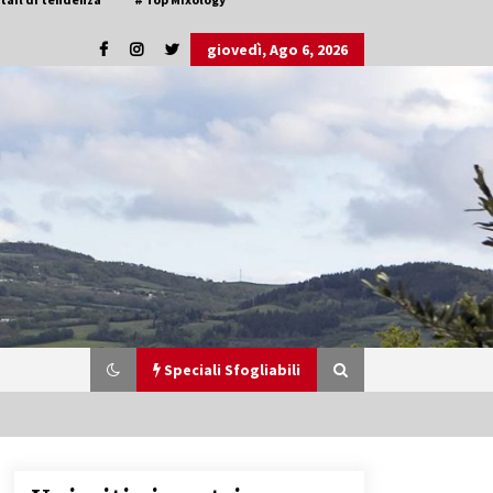
giovedì, Ago 6, 2026
Speciali Sfogliabili
Speciale Vini Rosè Italiani