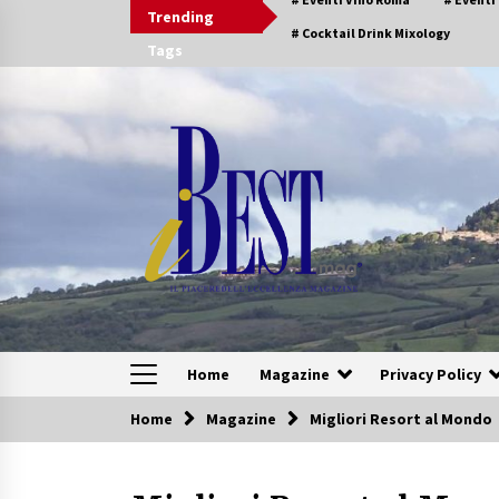
Skip
Trending
to
# Cocktail Drink Mixology
Tags
content
Home
Magazine
Privacy Policy
Home
Magazine
Migliori Resort al Mondo
Speciali Sfogliabili
Speciale – Tesori di Toscana