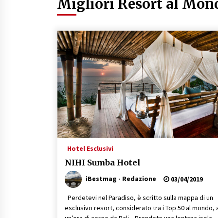
Migliori Resort al Mon
16/07/2019
Hotel Esclusivi
NIHI Sumba Hotel
iBestmag - Redazione
03/04/2019
Perdetevi nel Paradiso, è scritto sulla mappa di un
esclusivo resort, considerato tra i Top 50 al mondo, 
un’ora di aereo da Bali. Prendete una lontana isola