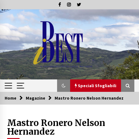
Skip
to
content
Speciali Sfogliabili
Home
Magazine
Mastro Ronero Nelson Hernandez
Speciali Sfogliabili
Mastro Ronero Nelson
Speciale – Tesori di Toscana
16/07/2019
Hernandez