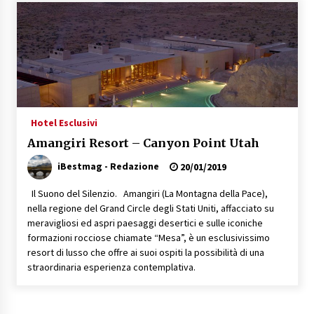
Speciale – Cinque Risi Italiani Top
04/03/2019
Speciale Vini Rosè Italiani
31/07/2018
Hotel Esclusivi
Amangiri Resort – Canyon Point Utah
iBestmag - Redazione
20/01/2019
Il Suono del Silenzio. Amangiri (La Montagna della Pace),
nella regione del Grand Circle degli Stati Uniti, affacciato su
meravigliosi ed aspri paesaggi desertici e sulle iconiche
formazioni rocciose chiamate “Mesa”, è un esclusivissimo
resort di lusso che offre ai suoi ospiti la possibilità di una
straordinaria esperienza contemplativa.