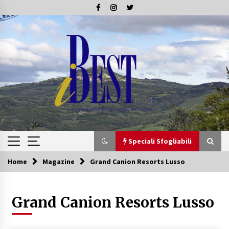
Skip
to
content
Speciali Sfogliabili
Home
Magazine
Grand Canion Resorts Lusso
Speciali Sfogliabili
Grand Canion Resorts Lusso
Speciale – Tesori di Toscana
16/07/2019