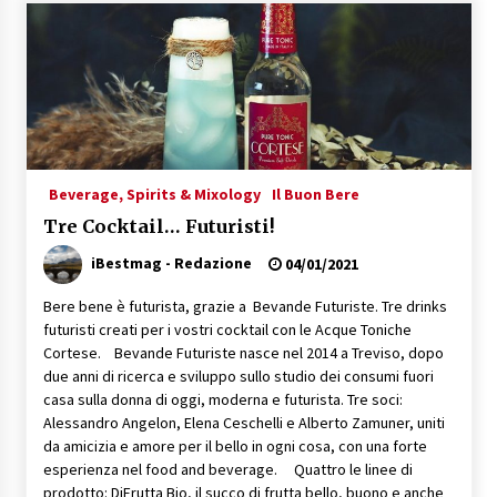
Speciale – Cinque Risi Italiani Top
04/03/2019
Speciale Vini Rosè Italiani
31/07/2018
Beverage, Spirits & Mixology
Il Buon Bere
Tre Cocktail… Futuristi!
iBestmag - Redazione
04/01/2021
Bere bene è futurista, grazie a Bevande Futuriste. Tre drinks
futuristi creati per i vostri cocktail con le Acque Toniche
Cortese. Bevande Futuriste nasce nel 2014 a Treviso, dopo
due anni di ricerca e sviluppo sullo studio dei consumi fuori
casa sulla donna di oggi, moderna e futurista. Tre soci:
Alessandro Angelon, Elena Ceschelli e Alberto Zamuner, uniti
da amicizia e amore per il bello in ogni cosa, con una forte
esperienza nel food and beverage. Quattro le linee di
prodotto: DiFrutta Bio, il succo di frutta bello, buono e anche