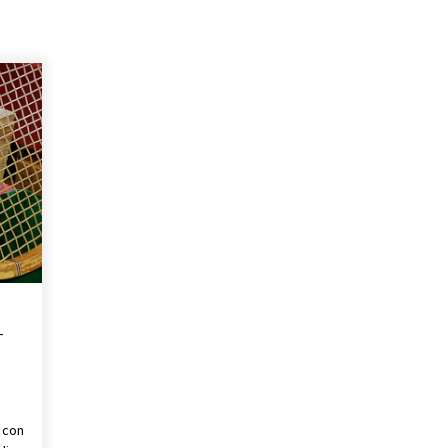
04/03/2019
–
 con