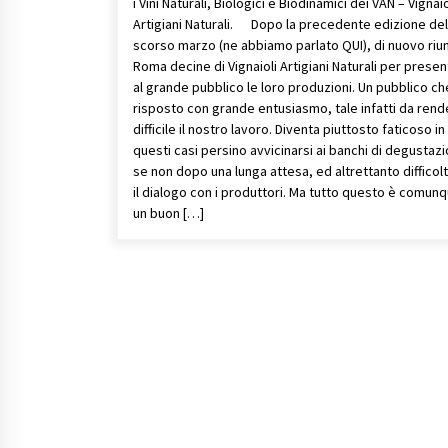
i Vini Naturali, Biologici e Biodinamici dei VAN – Vignaio
Artigiani Naturali. Dopo la precedente edizione del
scorso marzo (ne abbiamo parlato QUI), di nuovo riuni
Roma decine di Vignaioli Artigiani Naturali per prese
al grande pubblico le loro produzioni. Un pubblico ch
risposto con grande entusiasmo, tale infatti da rend
difficile il nostro lavoro. Diventa piuttosto faticoso in
questi casi persino avvicinarsi ai banchi di degustaz
se non dopo una lunga attesa, ed altrettanto difficol
il dialogo con i produttori. Ma tutto questo è comun
un buon […]