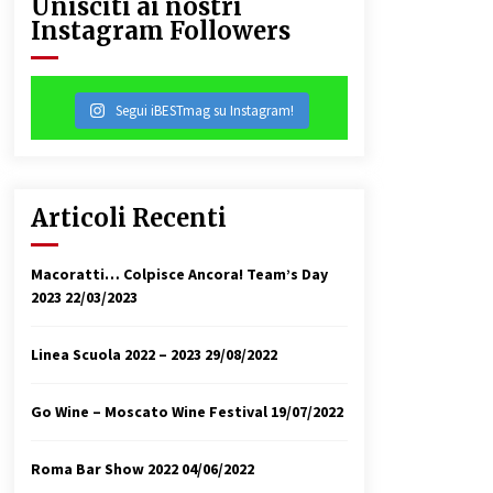
Unisciti ai nostri
Instagram Followers
31/07/2018
Segui iBESTmag su Instagram!
Articoli Recenti
Macoratti… Colpisce Ancora! Team’s Day
2023
22/03/2023
Linea Scuola 2022 – 2023
29/08/2022
Go Wine – Moscato Wine Festival
19/07/2022
Roma Bar Show 2022
04/06/2022