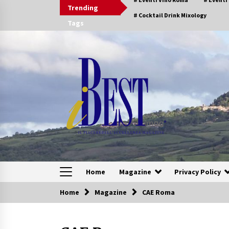
Skip
Trending
to
# Cocktail Drink Mixology
Tags
content
Home
Magazine
Privacy Policy
Home
Magazine
CAE Roma
Speciali Sfogliabili
Speciale – Tesori di Toscana