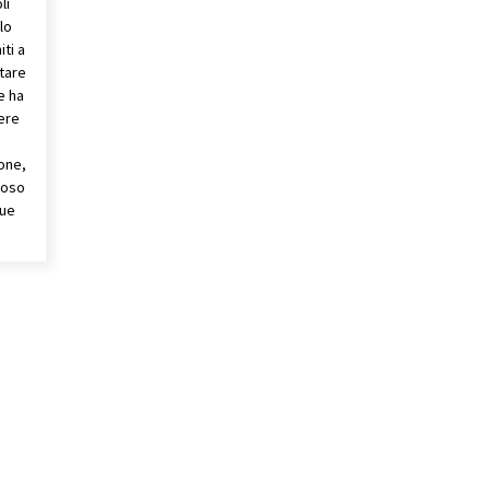
li
lo
ti a
ntare
e ha
ere
ione,
toso
que