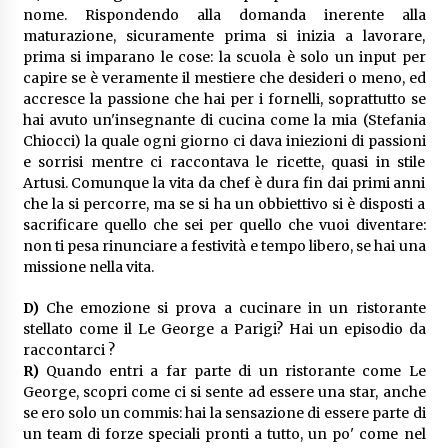
nome. Rispondendo alla domanda inerente alla
maturazione, sicuramente prima si inizia a lavorare,
prima si imparano le cose: la scuola è solo un input per
capire se è veramente il mestiere che desideri o meno, ed
accresce la passione che hai per i fornelli, soprattutto se
hai avuto un'insegnante di cucina come la mia (Stefania
Chiocci) la quale ogni giorno ci dava iniezioni di passioni
e sorrisi mentre ci raccontava le ricette, quasi in stile
Artusi. Comunque la vita da chef è dura fin dai primi anni
che la si percorre, ma se si ha un obbiettivo si è disposti a
sacrificare quello che sei per quello che vuoi diventare:
non ti pesa rinunciare a festività e tempo libero, se hai una
missione nella vita.
D)
Che emozione si prova a cucinare in un ristorante
stellato come il Le George a Parigi? Hai un episodio da
raccontarci ?
R)
Quando entri a far parte di un ristorante come Le
George, scopri come ci si sente ad essere una star, anche
se ero solo un commis: hai la sensazione di essere parte di
un team di forze speciali pronti a tutto, un po' come nel