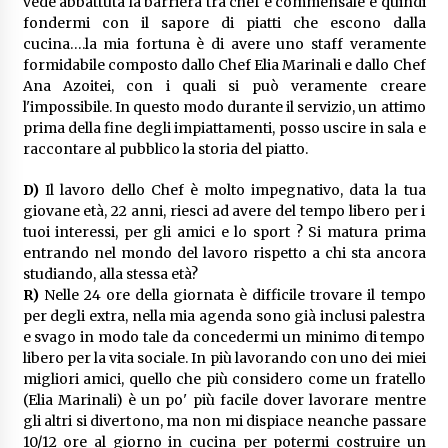
vede abbattuta la barriera tra chef e commensale e quindi
fondermi con il sapore di piatti che escono dalla
cucina….la mia fortuna è di avere uno staff veramente
formidabile composto dallo Chef Elia Marinali e dallo Chef
Ana Azoitei, con i quali si può veramente creare
l'impossibile. In questo modo durante il servizio, un attimo
prima della fine degli impiattamenti, posso uscire in sala e
raccontare al pubblico la storia del piatto.
D)
Il lavoro dello Chef è molto impegnativo, data la tua
giovane età, 22 anni, riesci ad avere del tempo libero per i
tuoi interessi, per gli amici e lo sport ? Si matura prima
entrando nel mondo del lavoro rispetto a chi sta ancora
studiando, alla stessa età?
R)
Nelle 24 ore della giornata è difficile trovare il tempo
per degli extra, nella mia agenda sono già inclusi palestra
e svago in modo tale da concedermi un minimo di tempo
libero per la vita sociale. In più lavorando con uno dei miei
migliori amici, quello che più considero come un fratello
(Elia Marinali) è un po' più facile dover lavorare mentre
gli altri si divertono, ma non mi dispiace neanche passare
10/12 ore al giorno in cucina per potermi costruire un