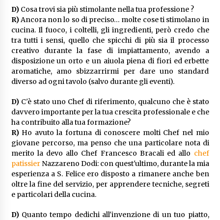
D)
Cosa trovi sia più stimolante nella tua professione ?
R)
Ancora non lo so di preciso… molte cose ti stimolano in
cucina. Il fuoco, i coltelli, gli ingredienti, però credo che
tra tutti i sensi, quello che spicchi di più sia il processo
creativo durante la fase di impiattamento, avendo a
disposizione un orto e un aiuola piena di fiori ed erbette
aromatiche, amo sbizzarrirmi per dare uno standard
diverso ad ogni tavolo (salvo durante gli eventi).
D)
C'è stato uno Chef di riferimento, qualcuno che è stato
davvero importante per la tua crescita professionale e che
ha contribuito alla tua formazione?
R)
Ho avuto la fortuna di conoscere molti Chef nel mio
giovane percorso, ma penso che una particolare nota di
merito la devo allo Chef Francesco Bracali ed allo
chef
patissier
Nazzareno Dodi: con quest'ultimo, durante la mia
esperienza a S. Felice ero disposto a rimanere anche ben
oltre la fine del servizio, per apprendere tecniche, segreti
e particolari della cucina.
D)
Quanto tempo dedichi all'invenzione di un tuo piatto,