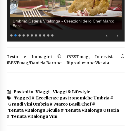
Umbria: Osteria Vitalonga - Creazioni dello Chef Marco
Basili
Testo e Immagini © iBESTmag, Intervista ©
iBESTmag/Daniela Barone – Riproduzione Vietata
Posted in
Viaggi
,
Viaggi & Lifestyle
Tagged #
Eccellenze gastronomiche Umbria
#
Grandi Vini Umbria
#
Marco Basili Chef
#
Tenuta Vitalonga Ficulle
#
Tenuta Vitalonga Osteria
#
Tenuta Vitalonga Vini