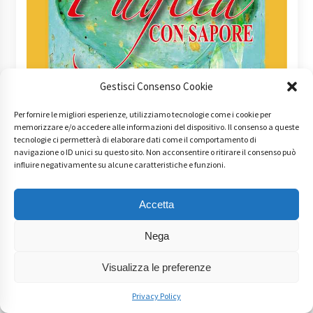
Gestisci Consenso Cookie
Per fornire le migliori esperienze, utilizziamo tecnologie come i cookie per
memorizzare e/o accedere alle informazioni del dispositivo. Il consenso a queste
tecnologie ci permetterà di elaborare dati come il comportamento di
navigazione o ID unici su questo sito. Non acconsentire o ritirare il consenso può
influire negativamente su alcune caratteristiche e funzioni.
Accetta
I
"Segreti" della Cucina Tradizionale Pugliese.
Nega
Disponibile in 3 Formati su
Visualizza le preferenze
Privacy Policy
AMAZON