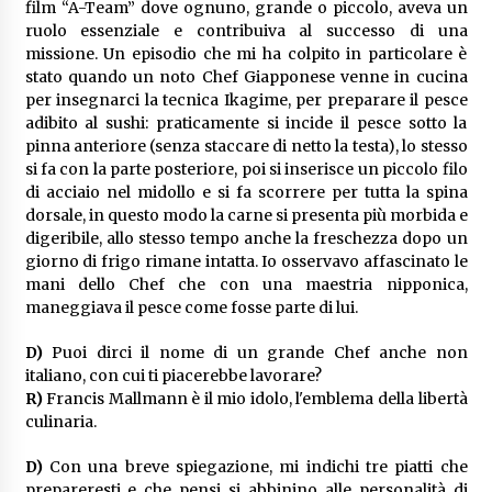
film “A-Team” dove ognuno, grande o piccolo, aveva un
ruolo essenziale e contribuiva al successo di una
missione. Un episodio che mi ha colpito in particolare è
stato quando un noto Chef Giapponese venne in cucina
per insegnarci la tecnica Ikagime, per preparare il pesce
adibito al sushi: praticamente si incide il pesce sotto la
pinna anteriore (senza staccare di netto la testa), lo stesso
si fa con la parte posteriore, poi si inserisce un piccolo filo
di acciaio nel midollo e si fa scorrere per tutta la spina
dorsale, in questo modo la carne si presenta più morbida e
digeribile, allo stesso tempo anche la freschezza dopo un
giorno di frigo rimane intatta. Io osservavo affascinato le
mani dello Chef che con una maestria nipponica,
maneggiava il pesce come fosse parte di lui.
D)
Puoi dirci il nome di un grande Chef anche non
italiano, con cui ti piacerebbe lavorare?
R)
Francis Mallmann è il mio idolo, l'emblema della libertà
culinaria.
D)
Con una breve spiegazione, mi indichi tre piatti che
prepareresti e che pensi si abbinino alle personalità di