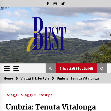
Skip
to
content
Speciali Sfogliabili
Home
Viaggi & Lifestyle
Umbria: Tenuta Vitalonga
Speciali Sfogliabili
Viaggi
Viaggi & Lifestyle
Speciale – Tesori di Toscana
16/07/2019
Umbria: Tenuta Vitalonga