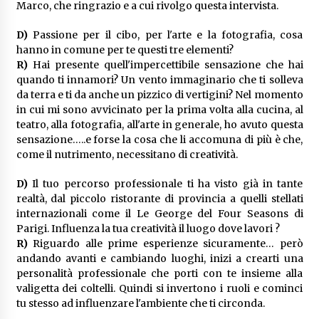
Marco, che ringrazio e a cui rivolgo questa intervista.
D)
Passione per il cibo, per l'arte e la fotografia, cosa
hanno in comune per te questi tre elementi?
R)
Hai presente quell'impercettibile sensazione che hai
quando ti innamori? Un vento immaginario che ti solleva
da terra e ti da anche un pizzico di vertigini? Nel momento
in cui mi sono avvicinato per la prima volta alla cucina, al
teatro, alla fotografia, all'arte in generale, ho avuto questa
sensazione…..e forse la cosa che li accomuna di più è che,
come il nutrimento, necessitano di creatività.
D)
Il tuo percorso professionale ti ha visto già in tante
realtà, dal piccolo ristorante di provincia a quelli stellati
internazionali come il Le George del Four Seasons di
Parigi. Influenza la tua creatività il luogo dove lavori ?
R)
Riguardo alle prime esperienze sicuramente… però
andando avanti e cambiando luoghi, inizi a crearti una
personalità professionale che porti con te insieme alla
valigetta dei coltelli. Quindi si invertono i ruoli e cominci
tu stesso ad influenzare l'ambiente che ti circonda.