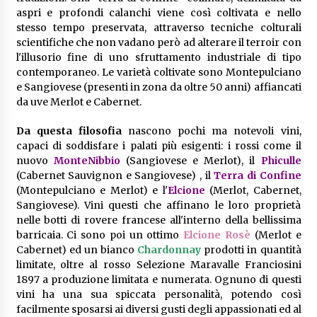
aspri e profondi calanchi viene così coltivata e nello
stesso tempo preservata, attraverso tecniche colturali
scientifiche che non vadano però ad alterare il terroir con
l'illusorio fine di uno sfruttamento industriale di tipo
contemporaneo. Le varietà coltivate sono Montepulciano
e Sangiovese (presenti in zona da oltre 50 anni) affiancati
da uve Merlot e Cabernet.
Da questa filosofia
nascono pochi ma notevoli vini,
capaci di soddisfare i palati più esigenti: i rossi come il
nuovo
MonteNibbio
(Sangiovese e Merlot), il
Phiculle
(Cabernet Sauvignon e Sangiovese) , il
Terra di Confine
(Montepulciano e Merlot) e l'
Elcione
(Merlot, Cabernet,
Sangiovese). Vini questi che affinano le loro proprietà
nelle botti di rovere francese all'interno della bellissima
barricaia. Ci sono poi un ottimo
Elcione Rosè
(Merlot e
Cabernet) ed un bianco
Chardonnay
prodotti in quantità
limitate, oltre al rosso Selezione Maravalle Franciosini
1897 a produzione limitata e numerata. Ognuno di questi
vini ha una sua spiccata personalità, potendo così
facilmente sposarsi ai diversi gusti degli appassionati ed al