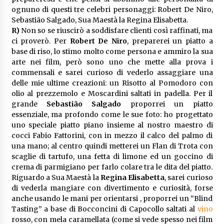
ognuno di questi tre celebri personaggi: Robert De Niro,
Sebastião Salgado, Sua Maestà la Regina Elisabetta.
R)
Non so se riuscirò a soddisfare clienti così raffinati, ma
ci proverò. Per
Robert De Niro
, preparerei un piatto a
base di riso, lo stimo molto come persona e ammiro la sua
arte nei film, però sono uno che mette alla prova i
commensali e sarei curioso di vederlo assaggiare una
delle mie ultime creazioni: un Risotto al Pomodoro con
olio al prezzemolo e Moscardini saltati in padella. Per il
grande
Sebastião Salgado
proporrei un piatto
essenziale, ma profondo come le sue foto: ho progettato
uno speciale piatto piano insieme al nostro maestro di
cocci Fabio Fattorini, con in mezzo il calco del palmo di
una mano; al centro quindi metterei un Flan di Trota con
scaglie di tartufo, una fetta di limone ed un goccino di
crema di parmigiano per farlo colare tra le dita del piatto.
Riguardo a Sua Maestà la
Regina Elisabetta
, sarei curioso
di vederla mangiare con divertimento e curiosità, forse
anche usando le mani per orientarsi , proporrei un “Blind
Tasting” a base di Bocconcini di Capocollo saltati al
vino
rosso, con mela caramellata (come si vede spesso nei film