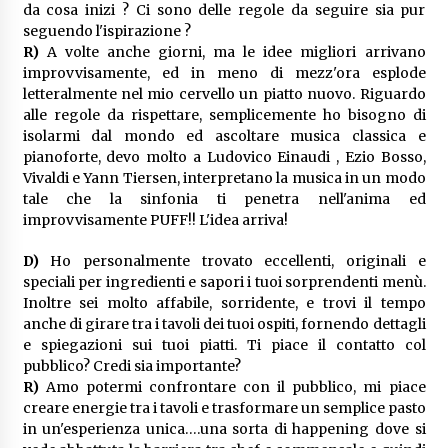
da cosa inizi ? Ci sono delle regole da seguire sia pur
seguendo l'ispirazione ?
R)
A volte anche giorni, ma le idee migliori arrivano
improvvisamente, ed in meno di mezz'ora esplode
letteralmente nel mio cervello un piatto nuovo. Riguardo
alle regole da rispettare, semplicemente ho bisogno di
isolarmi dal mondo ed ascoltare musica classica e
pianoforte, devo molto a Ludovico Einaudi , Ezio Bosso,
Vivaldi e Yann Tiersen, interpretano la musica in un modo
tale che la sinfonia ti penetra nell'anima ed
improvvisamente PUFF!! L'idea arriva!
D)
Ho personalmente trovato eccellenti, originali e
speciali per ingredienti e sapori i tuoi sorprendenti menù.
Inoltre sei molto affabile, sorridente, e trovi il tempo
anche di girare tra i tavoli dei tuoi ospiti, fornendo dettagli
e spiegazioni sui tuoi piatti. Ti piace il contatto col
pubblico? Credi sia importante?
R)
Amo potermi confrontare con il pubblico, mi piace
creare energie tra i tavoli e trasformare un semplice pasto
in un'esperienza unica….una sorta di happening dove si