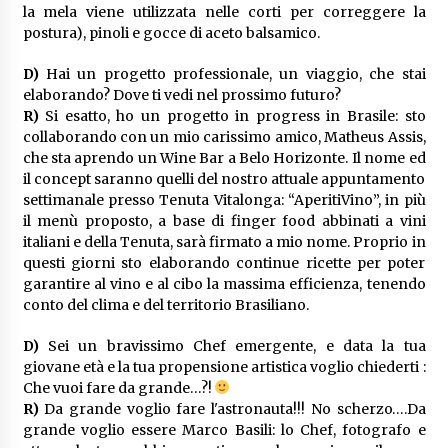
la mela viene utilizzata nelle corti per correggere la
postura), pinoli e gocce di aceto balsamico.
D)
Hai un progetto professionale, un viaggio, che stai
elaborando? Dove ti vedi nel prossimo futuro?
R)
Si esatto, ho un progetto in progress in Brasile: sto
collaborando con un mio carissimo amico, Matheus Assis,
che sta aprendo un Wine Bar a Belo Horizonte. Il nome ed
il concept saranno quelli del nostro attuale appuntamento
settimanale presso Tenuta Vitalonga: “AperitiVino”, in più
il menù proposto, a base di finger food abbinati a vini
italiani e della Tenuta, sarà firmato a mio nome. Proprio in
questi giorni sto elaborando continue ricette per poter
garantire al vino e al cibo la massima efficienza, tenendo
conto del clima e del territorio Brasiliano.
D)
Sei un bravissimo Chef emergente, e data la tua
giovane età e la tua propensione artistica voglio chiederti :
Che vuoi fare da grande…?!
R)
Da grande voglio fare l'astronauta!!! No scherzo….Da
grande voglio essere Marco Basili: lo Chef, fotografo e