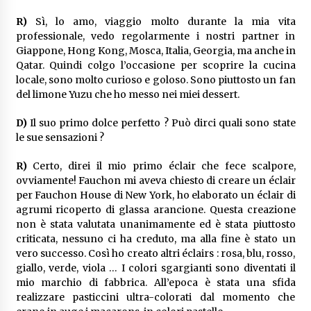
R)
Sì, lo amo, viaggio molto durante la mia vita
professionale, vedo regolarmente i nostri partner in
Giappone, Hong Kong, Mosca, Italia, Georgia, ma anche in
Qatar. Quindi colgo l’occasione per scoprire la cucina
locale, sono molto curioso e goloso. Sono piuttosto un fan
del limone Yuzu che ho messo nei miei dessert.
D)
Il suo primo dolce perfetto ? Può dirci quali sono state
le sue sensazioni ?
R)
Certo, direi il mio primo éclair che fece scalpore,
ovviamente! Fauchon mi aveva chiesto di creare un éclair
per Fauchon House di New York, ho elaborato un éclair di
agrumi ricoperto di glassa arancione. Questa creazione
non è stata valutata unanimamente ed è stata piuttosto
criticata, nessuno ci ha creduto, ma alla fine è stato un
vero successo. Così ho creato altri éclairs : rosa, blu, rosso,
giallo, verde, viola … I colori sgargianti sono diventati il
mio marchio di fabbrica. All’epoca è stata una sfida
realizzare pasticcini ultra-colorati dal momento che