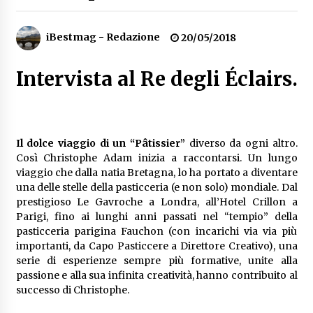
Speciale – Cinque Risi Italiani Top
iBestmag - Redazione
04/03/2019
20/05/2018
Intervista al Re degli Éclairs.
Speciale Vini Rosè Italiani
31/07/2018
Il dolce viaggio di un “Pâtissier”
diverso da ogni altro.
Così Christophe Adam inizia a raccontarsi. Un lungo
viaggio che dalla natia Bretagna, lo ha portato a diventare
una delle stelle della pasticceria (e non solo) mondiale. Dal
prestigioso Le Gavroche a Londra, all’Hotel Crillon a
Parigi, fino ai lunghi anni passati nel “tempio” della
pasticceria parigina Fauchon (con incarichi via via più
importanti, da Capo Pasticcere a Direttore Creativo), una
serie di esperienze sempre più formative, unite alla
passione e alla sua infinita creatività, hanno contribuito al
successo di Christophe.