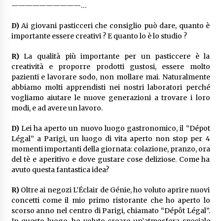
——————————…
D)
Ai giovani pasticceri che consiglio può dare, quanto è
importante essere creativi ? E quanto lo è lo studio ?
R)
La qualità più importante per un pasticcere è la
creatività e proporre prodotti gustosi, essere molto
pazienti e lavorare sodo, non mollare mai. Naturalmente
abbiamo molti apprendisti nei nostri laboratori perché
vogliamo aiutare le nuove generazioni a trovare i loro
modi, e ad avere un lavoro.
D)
Lei ha aperto un nuovo luogo gastronomico, il “Dépot
Légal” a Parigi, un luogo di vita aperto non stop per 4
momenti importanti della giornata: colazione, pranzo, ora
del tè e aperitivo e dove gustare cose deliziose. Come ha
avuto questa fantastica idea?
R)
Oltre ai negozi L’Éclair de Génie, ho voluto aprire nuovi
concetti come il mio primo ristorante che ho aperto lo
scorso anno nel centro di Parigi, chiamato “Dépôt Légal”.
In questo luogo, ho voluto creare un’atmosfera speciale