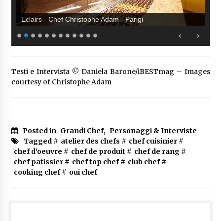
Eclairs - Chef Christophe Adam - Parigi
Testi e Intervista © Daniela Barone/iBESTmag – Images
courtesy of Christophe Adam
Posted in
Grandi Chef
,
Personaggi & Interviste
Tagged #
atelier des chefs
#
chef cuisinier
#
chef d'oeuvre
#
chef de produit
#
chef de rang
#
chef patissier
#
chef top chef
#
club chef
#
cooking chef
#
oui chef