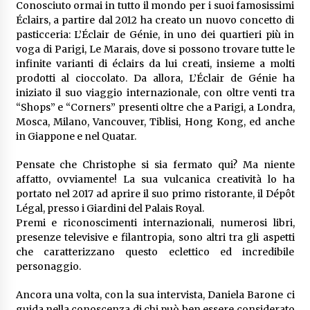
Conosciuto ormai in tutto il mondo per i suoi famosissimi
Éclairs, a partire dal 2012 ha creato un nuovo concetto di
pasticceria: L’Éclair de Génie, in uno dei quartieri più in
voga di Parigi, Le Marais, dove si possono trovare tutte le
infinite varianti di éclairs da lui creati, insieme a molti
prodotti al cioccolato. Da allora, L’Éclair de Génie ha
iniziato il suo viaggio internazionale, con oltre venti tra
“Shops” e “Corners” presenti oltre che a Parigi, a Londra,
Mosca, Milano, Vancouver, Tiblisi, Hong Kong, ed anche
in Giappone e nel Quatar.
Pensate che Christophe si sia fermato qui? Ma niente
affatto, ovviamente! La sua vulcanica creatività lo ha
portato nel 2017 ad aprire il suo primo ristorante, il Dépôt
Légal, presso i Giardini del Palais Royal.
Premi e riconoscimenti internazionali, numerosi libri,
presenze televisive e filantropia, sono altri tra gli aspetti
che caratterizzano questo eclettico ed incredibile
personaggio.
Ancora una volta, con la sua intervista, Daniela Barone ci
guida nella conoscenza di chi può ben essere considerato