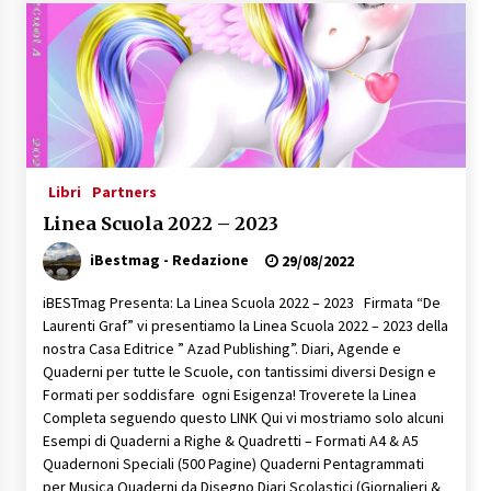
Speciale – Cinque Risi Italiani Top
04/03/2019
Speciale Vini Rosè Italiani
31/07/2018
Libri
Partners
Linea Scuola 2022 – 2023
iBestmag - Redazione
29/08/2022
iBESTmag Presenta: La Linea Scuola 2022 – 2023 Firmata “De
Laurenti Graf” vi presentiamo la Linea Scuola 2022 – 2023 della
nostra Casa Editrice ” Azad Publishing”. Diari, Agende e
Quaderni per tutte le Scuole, con tantissimi diversi Design e
Formati per soddisfare ogni Esigenza! Troverete la Linea
Completa seguendo questo LINK Qui vi mostriamo solo alcuni
Esempi di Quaderni a Righe & Quadretti – Formati A4 & A5
Quadernoni Speciali (500 Pagine) Quaderni Pentagrammati
per Musica Quaderni da Disegno Diari Scolastici (Giornalieri &